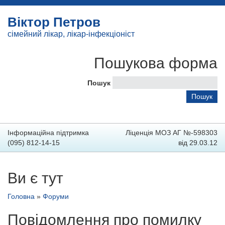
Віктор Петров
сімейний лікар, лікар-інфекціоніст
Пошукова форма
Пошук
Інформаційна підтримка
Ліценція МОЗ АГ №-598303
(095) 812-14-15
від 29.03.12
Ви є тут
Головна
»
Форуми
Повідомлення про помилку