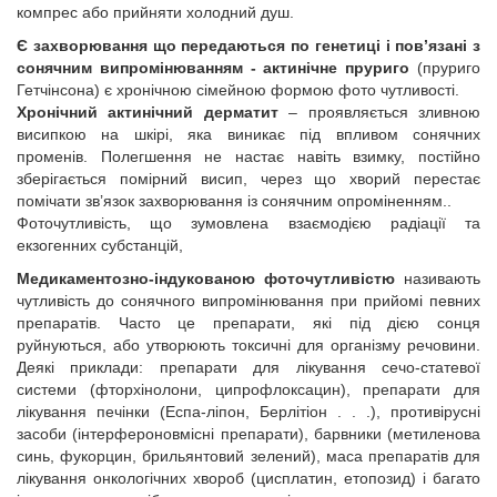
компрес або прийняти холодний душ.
Є захворювання що передаються по генетиці і пов’язані з
сонячним випромінюванням - актинічне пруриго
(пруриго
Гетчінсона) є хронічною сімейною формою фото чутливості.
Хронічний актинічний дерматит
– проявляється зливною
висипкою на шкірі, яка виникає під впливом сонячних
променів. Полегшення не настає навіть взимку, постійно
зберігається помірний висип, через що хворий перестає
помічати зв’язок захворювання із сонячним опроміненням..
Фоточутливість, що зумовлена взаємодією радіації та
екзогенних субстанцій,
Медикаментозно-індукованою фоточутливістю
називають
чутливість до сонячного випромінювання при прийомі певних
препаратів. Часто це препарати, які під дією сонця
руйнуються, або утворюють токсичні для організму речовини.
Деякі приклади: препарати для лікування сечо-статевої
системи (фторхінолони, ципрофлоксацин), препарати для
лікування печінки (Еспа-ліпон, Берлітіон . . .), противірусні
засоби (інтерфероновмісні препарати), барвники (метиленова
синь, фукорцин, брильянтовий зелений), маса препаратів для
лікування онкологічних хвороб (цисплатин, етопозид) і багато