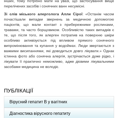
інших, тому потрібно мати на увазі, що застосування вище
перелічених засобів і сонячних ванн несумісні.
Зі слів міського алерголога Алли Сірої
: «Останім часом
почастішали випадки звернень за медичною допомогою
пацієнтів, що мали контакт з прибережними рослинами,
травами, та часто борщовиком. Особливістю таких випадків є
те, що після того, як алерген потрапив на поверхню шкіри
особливо активізується під впливом прямого сонячного
випромінювання та купання у водоймах. Люди звертаються з
важкими висипаннями, які доводиться довго лікувати.» Однак
істинна фото або сонячна алергія, зустрічається дуже рідко, і
лікувати її практично неможливо, адже дієвими лікувальними
засобами медицина не володіє.
ПУБЛІКАЦІЇ
Вірусний гепатит В у вагітних
Діагностика вірусного гепатиту