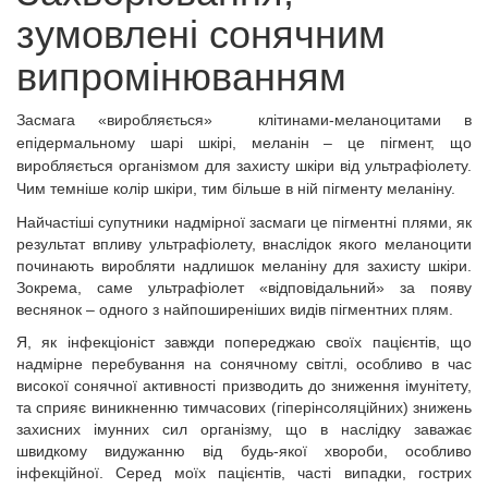
зумовлені сонячним
випромінюванням
Засмага «виробляється» клітинами-меланоцитами в
епідермальному шарі шкірі, меланін – це пігмент, що
виробляється організмом для захисту шкіри від ультрафіолету.
Чим темніше колір шкіри, тим більше в ній пігменту меланіну.
Найчастіші супутники надмірної засмаги це пігментні плями, як
результат впливу ультрафіолету, внаслідок якого меланоцити
починають виробляти надлишок меланіну для захисту шкіри.
Зокрема, саме ультрафіолет «відповідальний» за появу
веснянок – одного з найпоширеніших видів пігментних плям.
Я, як інфекціоніст завжди попереджаю своїх пацієнтів, що
надмірне перебування на сонячному світлі, особливо в час
високої сонячної активності призводить до зниження імунітету,
та сприяє виникненню тимчасових (гіперінсоляційних) знижень
захисних імунних сил організму, що в наслідку заважає
швидкому видужанню від будь-якої хвороби, особливо
інфекційної. Серед моїх пацієнтів, часті випадки, гострих