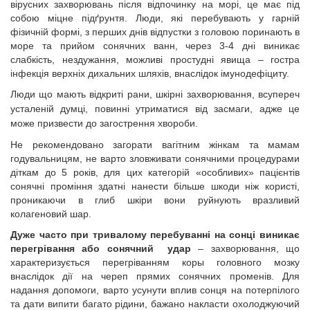
вірусних захворювань після відпочинку на морі, це має під
собою міцне підґрунтя. Люди, які перебувають у гарній
фізичній формі, з перших днів відпустки з головою поринають в
море та прийом сонячних ванн, через 3-4 дні виникає
слабкість, нездужання, можливі простудні явища – гостра
інфекція верхніх дихальних шляхів, внаслідок імунодефіциту.
Люди що мають відкриті рани, шкірні захворювання, всупереч
усталеній думці, повинні утриматися від засмаги, адже це
може призвести до загострення хвороби.
Не рекомендовано загорати вагітним жінкам та мамам
годувальницям, не варто зловживати сонячними процедурами
діткам до 5 років, для цих категорій «особливих» пацієнтів
сонячні проміння здатні нанести більше шкоди ніж користі,
проникаючи в глиб шкіри вони руйнують вразливий
колагеновий шар.
Дуже часто при тривалому перебуванні на сонці виникає
перегрівання або с
о
нячний
удар
– захворювання, що
характеризується перегріванням коры головного мозку
внаслідок дії на череп прямих сонячних променів. Для
надання допомоги, варто усунути вплив сонця на потерпілого
та дати випити багато рідини, бажано накласти охолоджуючий