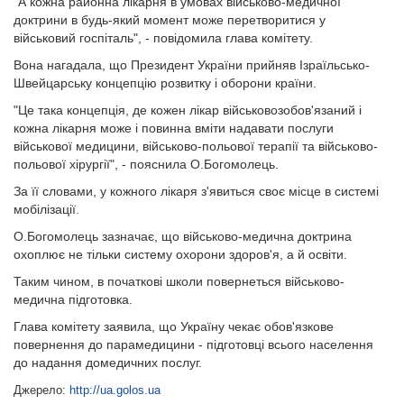
"А кожна районна лікарня в умовах військово-медичної
доктрини в будь-який момент може перетворитися у
військовий госпіталь", - повідомила глава комітету.
Вона нагадала, що Президент України прийняв Ізраїльсько-
Швейцарську концепцію розвитку і оборони країни.
"Це така концепція, де кожен лікар військовозобов'язаний і
кожна лікарня може і повинна вміти надавати послуги
військової медицини, військово-польової терапії та військово-
польової хірургії", - пояснила О.Богомолець.
За її словами, у кожного лікаря з'явиться своє місце в системі
мобілізації.
О.Богомолець зазначає, що військово-медична доктрина
охоплює не тільки систему охорони здоров'я, а й освіти.
Таким чином, в початкові школи повернеться військово-
медична підготовка.
Глава комітету заявила, що Україну чекає обов'язкове
повернення до парамедицини - підготовці всього населення
до надання домедичних послуг.
Джерело:
http://ua.golos.ua