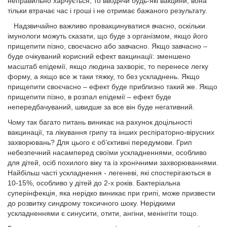
неправильно харчується, то вводячи будь-які вакцини, вона
тільки втрачає час і гроші і не отримає бажаного результату.
Надзвичайно важливо провакцинуватися вчасно, оскільки
імунологи можуть сказати, що буде з організмом, якщо його
прищепити пізно, своєчасно або завчасно. Якщо завчасно –
буде очікуваний корисний ефект вакцинації: зменшено
масштаб епідемії, якщо людина захворіє, то перенесе легку
форму, а якщо все ж таки тяжку, то без ускладнень. Якщо
прищепити своєчасно – ефект буде приблизно такий же. Якщо
прищепити пізно, в розпал епідемії – ефект буде
непередбачуваний, швидше за все він буде негативний.
Чому так багато питань виникає на рахунок доцільності
вакцинації, та лікування грипу та інших респіраторно-вірусних
захворювань? Для цього є об’єктивні передумови. Грип
небезпечний насамперед своїми ускладненнями, особливо
для дітей, осіб похилого віку та із хронічними захворюваннями.
Найбільш часті ускладнення - легеневі, які спостерігаються в
10-15%, особливо у дітей до 2-х років. Бактеріальна
суперінфекція, яка нерідко виникає при грипі, може призвести
до розвитку синдрому токсичного шоку. Нерідкими
ускладненнями є синусити, отити, ангіни, менінгіти тощо.