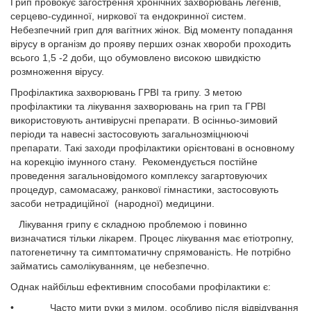
Грип провокує загострення хронічних захворювань легенів,
серцево-судинної, ниркової та ендокринної систем.
Небезпечний грип для вагітних жінок. Від моменту попадання
вірусу в організм до прояву перших ознак хвороби проходить
всього 1,5 -2 доби, що обумовлено високою швидкістю
розмноження вірусу.
Профілактика захворювань ГРВІ та грипу. З метою
профілактики та лікування захворювань на грип та ГРВІ
використовують антивірусні препарати. В осінньо-зимовий
періоди та навесні застосовують загальнозміцнюючі
препарати. Такі заходи профілактики орієнтовані в основному
на корекцію імунного стану. Рекомендується постійне
проведення загальновідомого комплексу загартовуючих
процедур, самомасажу, ранкової гімнастики, застосовують
засоби нетрадиційної (народної) медицини.
Лікування грипу є складною проблемою і повинно
визначатися тільки лікарем. Процес лікування має етіотропну,
патогенетичну та симптоматичну спрямованість. Не потрібно
займатись самолікуванням, це небезпечно.
Однак найбільш ефективним способами профілактики є:
• Часто мити руки з милом, особливо після відвідування