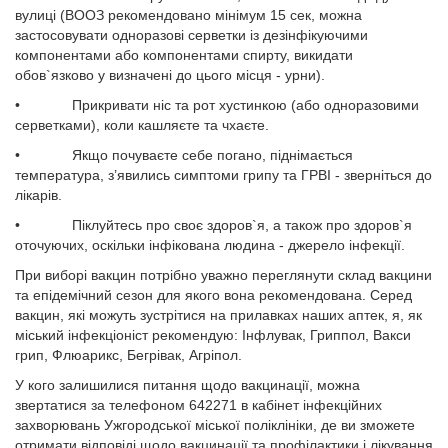
вулиці (ВООЗ рекомендовано мінімум 15 сек, можна
застосовувати одноразові серветки із дезінфікуючими
компонентами або компонентами спирту, викидати
обов`язково у визначені до цього місця - урни).
• Прикривати ніс та рот хустинкою (або одноразовими
серветками), коли кашляєте та чхаєте.
• Якщо почуваєте себе погано, піднімається
температура, з’явились симптоми грипу та ГРВІ - зверніться до
лікарів.
• Піклуйтесь про своє здоров`я, а також про здоров`я
оточуючих, оскільки інфікована людина - джерело інфекції.
При виборі вакцин потрібно уважно переглянути склад вакцини
та епідемічний сезон для якого вона рекомендована. Серед
вакцин, які можуть зустрітися на прилавках наших аптек, я, як
міський інфекціоніст рекомендую: Інфлувак, Гриппол, Вакси
грип, Флюарикс, Бегрівак, Агріпол.
У кого залишилися питання щодо вакцинації, можна
звертатися за телефоном 642271 в кабінет інфекційних
захворювань Ужгородської міської поліклініки, де ви зможете
отримати відповіді щодо вакцинації та профілактики і лікування