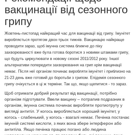
вакцинації від сезонного
грипу
Жовтень-листопад найкращий час для вакцинації від грипу. Імунітет
виробляється протягом двох-трьох тижнів. Вакцинацію найкраще
проводити зараз, щоб імунна система ближче до піку
захворюваності вже була готова боротися з новими штамами грипу,
що будуть циркулювати в новому сезоні 2011/2012 року. Іншої
альтернативи попередити захворювання на грип крім вакцинації
немає. Після неї організм починає виробляти імунітет і приблизно на
21-23 день вже готовий до боротьби з грипом. Епідемія сезонного
грипу очікується в ці ж терміни. Так що, якщо щепитися - то зараз.
Щоб отримати добрий результат від вакцинації, потрібно
організм підготувати. Ввели вакцину – потрапив подразник в
організм, імунна система починає виробляти протиотруту у
вигляді антитіл. У когось виробляється хороший імунітет, у
когось - слабенький, у когось - взагалі немає. Печінка постачає
імунній системі кислоти, з яких вона збере інтерферон або
антитіла. Якщо печінка працює погано або людина